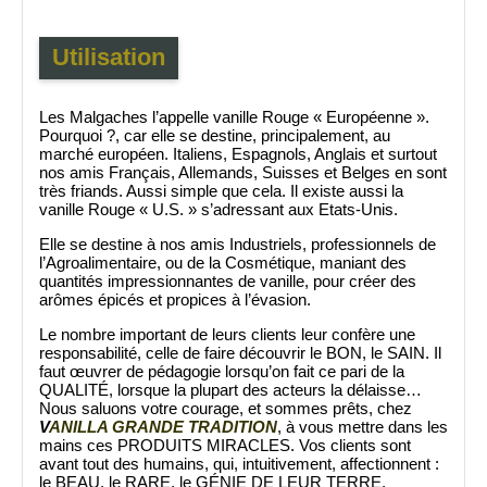
Utilisation
Les Malgaches l’appelle vanille Rouge « Européenne ».
Pourquoi ?, car elle se destine, principalement, au
marché européen. Italiens, Espagnols, Anglais et surtout
nos amis Français, Allemands, Suisses et Belges en sont
très friands. Aussi simple que cela. Il existe aussi la
vanille Rouge « U.S. » s’adressant aux Etats-Unis.
Elle se destine à nos amis Industriels, professionnels de
l’Agroalimentaire, ou de la Cosmétique, maniant des
quantités impressionnantes de vanille, pour créer des
arômes épicés et propices à l’évasion.
Le nombre important de leurs clients leur confère une
responsabilité, celle de faire découvrir le BON, le SAIN. Il
faut œuvrer de pédagogie lorsqu’on fait ce pari de la
QUALITÉ, lorsque la plupart des acteurs la délaisse…
Nous saluons votre courage, et sommes prêts, chez
V
ANILLA GRANDE TRADITION
, à vous mettre dans les
mains ces PRODUITS MIRACLES. Vos clients sont
avant tout des humains, qui, intuitivement, affectionnent :
le BEAU, le RARE, le GÉNIE DE LEUR TERRE.