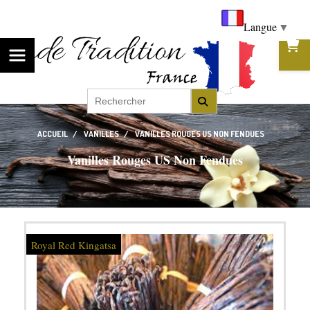
Langue
▼
ACCUEIL
VANILLES
VANILLES ROUGES US NON FENDUES
Vanilles Rouges US Non Fendues
Royal Red Kingatsa