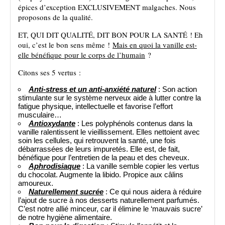
épices d’exception EXCLUSIVEMENT malgaches. Nous
proposons de la qualité.
ET, QUI DIT QUALITÉ, DIT BON POUR LA SANTÉ ! Eh
oui, c’est le bon sens même !
Mais en quoi la vanille est-
elle bénéfique pour le corps de l’humain
?
Citons ses 5 vertus :
Anti-stress et un anti-anxiété naturel
: Son action
stimulante sur le système nerveux aide à lutter contre la
fatigue physique, intellectuelle et favorise l’effort
musculaire…
Antioxydante
: Les polyphénols contenus dans la
vanille ralentissent le vieillissement. Elles nettoient avec
soin les cellules, qui retrouvent la santé, une fois
débarrassées de leurs impuretés. Elle est, de fait,
bénéfique pour l’entretien de la peau et des cheveux.
Aphrodisiaque
: La vanille semble copier les vertus
du chocolat. Augmente la libido. Propice aux câlins
amoureux.
Naturellement sucrée
: Ce qui nous aidera à réduire
l’ajout de sucre à nos desserts naturellement parfumés.
C’est notre allié minceur, car il élimine le ‘mauvais sucre’
de notre hygiène alimentaire.