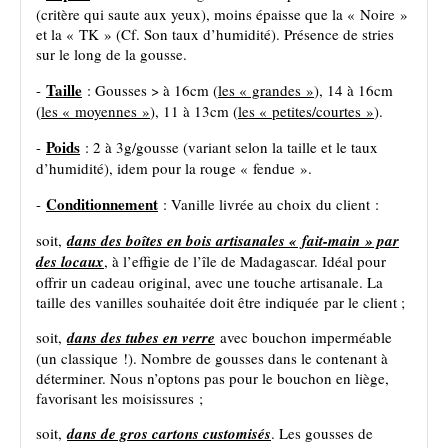
(critère qui saute aux yeux), moins épaisse que la « Noire »
et la « TK » (Cf. Son taux d’humidité). Présence de stries
sur le long de la gousse.
Taille
-
: Gousses > à 16cm (
les « grandes »
), 14 à 16cm
(
les « moyennes »
), 11 à 13cm (
les « petites/courtes »
).
Poids
-
: 2 à 3g/gousse (variant selon la taille et le taux
d’humidité), idem pour la rouge « fendue ».
Conditionnement
-
: Vanille livrée au choix du client :
soit,
dans des boîtes en bois artisanales « fait-main » par
des locaux
, à l’effigie de l’île de Madagascar. Idéal pour
offrir un cadeau original, avec une touche artisanale. La
taille des vanilles souhaitée doit être indiquée par le client ;
soit,
dans des tubes en verre
avec bouchon imperméable
(un classique !). Nombre de gousses dans le contenant à
déterminer. Nous n’optons pas pour le bouchon en liège,
favorisant les moisissures ;
soit,
dans de gros cartons customisés
. Les gousses de