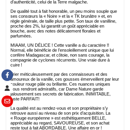
d’authenticité, celui de la Terre malgache.
De qualité tout à fait honorable, un peu moins souple que
ses consœurs la « Noire » et la « TK brunâtre » et, en
règle générale, de taille plus petite. Son taux de vanilline,
proche des 2%, lui garantit un goût appréciable en
bouche, avec des notes délicatement florales et
parfumées.
MIAAM, UN DÉLICE ! Cette vanille a du caractère !!
Normal, elle bénéficie de l’ensoleillement unique que lui
confère Madagascar, et côtoie, non sans courage, la
compagnie de cyclones récurrents. Une vraie dure à
cuire !
Trier méticuleusement par des connaisseurs et des
amoureux de la vanille, ces gousses émerveillent par leur
couleur rouge pâle ou brillante. Ces nuances uniques
vous rendront admiratifs, car Dame Nature garde
jalousement ses secrets de fabrication. INIMITABLE,
juste PARFAIT!
La qualité est au rendez-vous et son propriétaire s’y
retrouve aussi au niveau de son prix d’acquisition. La
« Rouge européenne » est esthétiquement BELLE,
appréciable au regard, SAVOUREUSE, et son achat
reste tout à fait ABORDABLE. Une affaire en or !