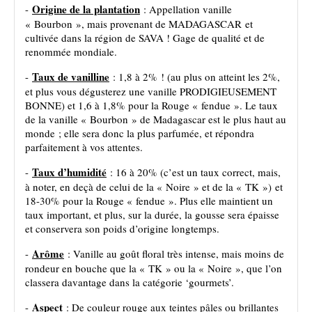
Origine de la plantation
-
: Appellation vanille
« Bourbon », mais provenant de MADAGASCAR et
cultivée dans la région de SAVA ! Gage de qualité et de
renommée mondiale.
Taux de vanilline
-
: 1,8 à 2% ! (au plus on atteint les 2%,
et plus vous dégusterez une vanille PRODIGIEUSEMENT
BONNE) et 1,6 à 1,8% pour la Rouge « fendue ». Le taux
de la vanille « Bourbon » de Madagascar est le plus haut au
monde ; elle sera donc la plus parfumée, et répondra
parfaitement à vos attentes.
Taux d’humidité
-
: 16 à 20% (c’est un taux correct, mais,
à noter, en deçà de celui de la « Noire » et de la « TK ») et
18-30% pour la Rouge « fendue ». Plus elle maintient un
taux important, et plus, sur la durée, la gousse sera épaisse
et conservera son poids d’origine longtemps.
Arôme
-
: Vanille au goût floral très intense, mais moins de
rondeur en bouche que la « TK » ou la « Noire », que l’on
classera davantage dans la catégorie ‘gourmets’.
Aspect
-
: De couleur rouge aux teintes pâles ou brillantes