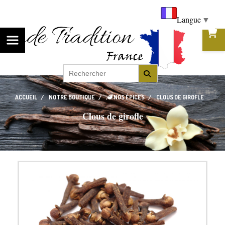
Langue
▼
ACCUEIL
NOTRE BOUTIQUE
NOS ÉPICES
CLOUS DE GIROFLE
Clous de girofle